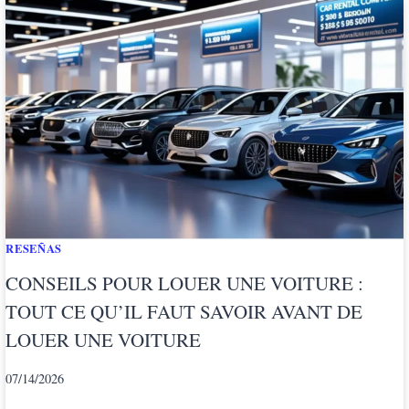
I
G
L
I
P
E
R
I
L
N
O
L
RESEÑAS
E
G
CONSEILS POUR LOUER UNE VOITURE :
G
TOUT CE QU’IL FAUT SAVOIR AVANT DE
I
LOUER UNE VOITURE
O
A
07/14/2026
U
T