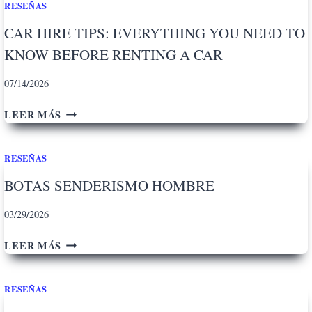
F
RESEÑAS
A
I
A
L
A
CAR HIRE TIPS: EVERYTHING YOU NEED TO
U
L
R
KNOW BEFORE RENTING A CAR
T
E
E
S
S
U
07/14/2026
A
,
N
V
W
’
C
LEER MÁS
O
A
A
A
I
S
U
R
R
S
T
RESEÑAS
H
A
I
O
I
V
BOTAS SENDERISMO HOMBRE
E
R
A
V
E
N
03/29/2026
O
T
T
R
I
B
D
LEER MÁS
D
P
O
E
E
S
T
L
R
:
RESEÑAS
A
O
A
E
S
U