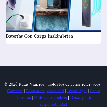
Baterías Con Carga Inalámbrica
© 2026 Rutas Viajeros · Todos los derechos reservados ·
Contacto
|
Politica de privacidad
|
Aviso legal
|
Sobre
Nosotros
|
Politica de cookies
|
Descargo de
responsabilidad