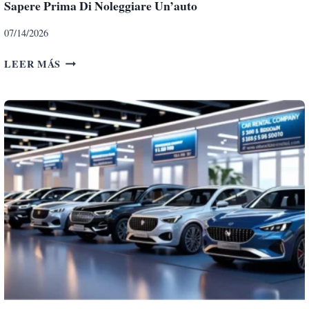
Sapere Prima Di Noleggiare Un’auto
07/14/2026
C
LEER MÁS
O
N
S
I
G
L
I
P
E
R
I
L
N
O
L