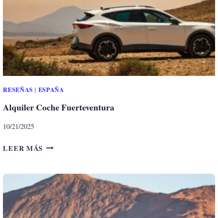
N
A
G
L
A
L
C
O
A
R
R
C
A
RESEÑAS
ESPAÑA
|
Alquiler Coche Fuerteventura
10/21/2025
A
LEER MÁS
L
Q
U
I
L
E