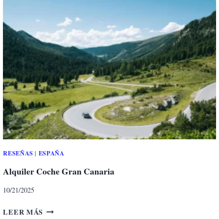
U
I
L
E
R
C
O
C
H
E
L
A
N
Z
RESEÑAS
ESPAÑA
|
A
Alquiler Coche Gran Canaria
R
O
10/21/2025
T
E
A
LEER MÁS