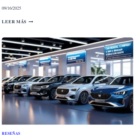
09/16/2025
G
LEER MÁS
U
Í
A
C
O
M
P
L
E
T
A
S
O
B
R
E
RESEÑAS