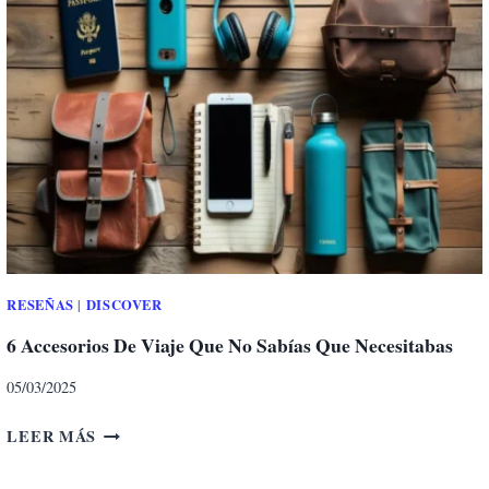
L
5
Í
A
A
I
S
R
C
E
O
L
N
I
C
B
A
R
R
E
G
A
I
RESEÑAS
DISCOVER
|
N
6 Accesorios De Viaje Que No Sabías Que Necesitabas
A
L
05/03/2025
Á
M
6
LEER MÁS
B
A
R
C