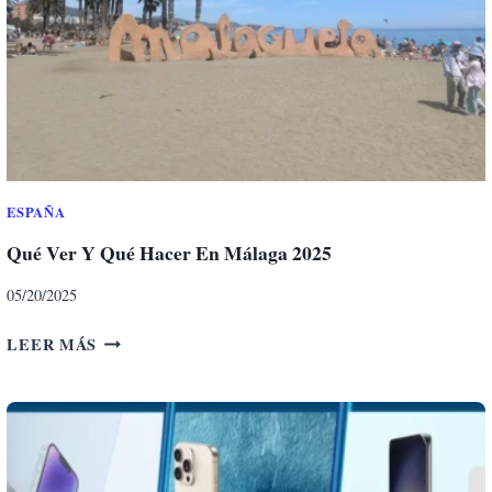
E
S
M
O
C
H
I
L
A
ESPAÑA
S
Qué Ver Y Qué Hacer En Málaga 2025
D
E
05/20/2025
S
E
Q
LEER MÁS
N
U
D
É
E
V
R
E
I
R
S
Y