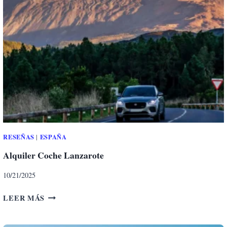
L
E
R
C
O
C
H
E
S
T
E
N
RESEÑAS
ESPAÑA
|
E
Alquiler Coche Lanzarote
R
I
10/21/2025
F
E
A
LEER MÁS
L
Q