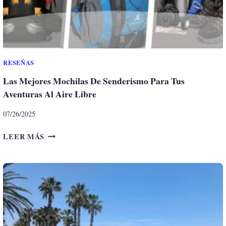
M
A
L
E
T
A
RESEÑAS
Las Mejores Mochilas De Senderismo Para Tus
Aventuras Al Aire Libre
07/26/2025
L
LEER MÁS
A
S
M
E
J
O
R