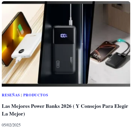
I
C
C
E
A
S
O
R
I
O
S
D
E
V
I
A
J
RESEÑAS
PRODUCTOS
|
E
Las Mejores Power Banks 2026 ( Y Consejos Para Elegir
Q
La Mejor)
U
E
05/02/2025
N