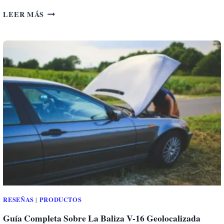
R
M
LEER MÁS
I
O
A
C
H
I
L
A
S
M
O
T
O
L
E
D
S
RESEÑAS
PRODUCTOS
|
Guía Completa Sobre La Baliza V-16 Geolocalizada