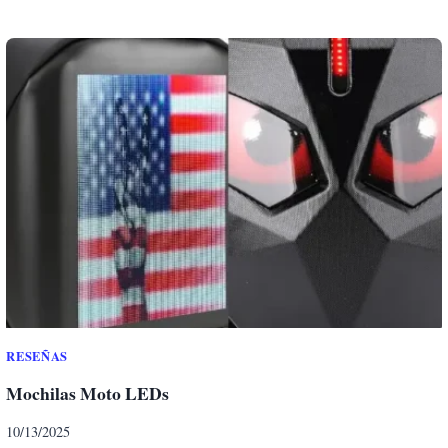
L
Q
U
I
L
E
R
C
O
C
H
E
G
R
A
N
RESEÑAS
C
Mochilas Moto LEDs
A
N
10/13/2025
A