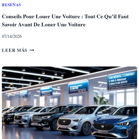
E
RESEÑAS
G
Conseils Pour Louer Une Voiture : Tout Ce Qu’il Faut
G
Savoir Avant De Louer Une Voiture
I
O
07/14/2026
A
U
C
LEER MÁS
T
O
O
N
:
S
T
E
U
I
T
L
T
S
O
P
Q
O
U
U
E
R
L
L
L