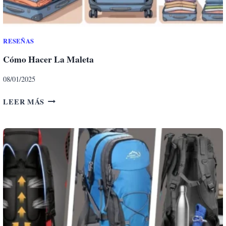
D
E
V
I
RESEÑAS
A
Cómo Hacer La Maleta
J
E
08/01/2025
C
LEER MÁS
Ó
M
O
H
A
C
E
R
L
A