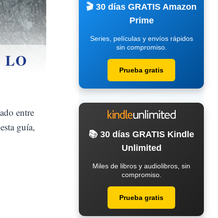
🎬 30 días GRATIS Amazon
Prime
Series, películas y envíos rápidos
sin compromiso.
 LO
Prueba gratis
uado entre
esta guía,
📚 30 días GRATIS Kindle
Unlimited
Miles de libros y audiolibros, sin
compromiso.
Prueba gratis