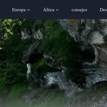
Europa
África
consejos
Des