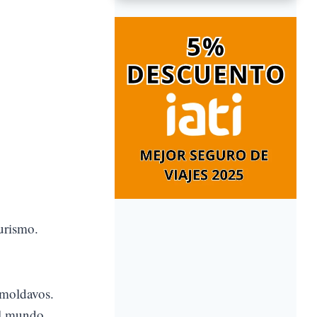
urismo.
 moldavos.
el mundo.