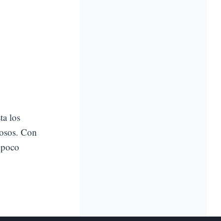
ta los
iosos. Con
o poco