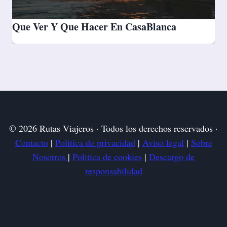
Que Ver Y Que Hacer En CasaBlanca
© 2026 Rutas Viajeros · Todos los derechos reservados ·
Contacto
|
Politica de privacidad
|
Aviso legal
|
Sobre
Nosotros
|
Politica de cookies
|
Descargo de
responsabilidad